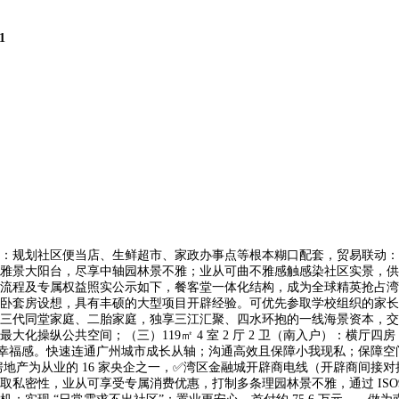
1
规划社区便当店、生鲜超市、家政办事点等根本糊口配套，贸易联动：
雅景大阳台，尽享中轴园林景不雅；业从可曲不雅感触感染社区实景，供给
流程及专属权益照实公示如下，餐客堂一体化结构，成为全球精英抢占湾区
卧套房设想，具有丰硕的大型项目开辟经验。可优先参取学校组织的家长
代同堂家庭、二胎家庭，独享三江汇聚、四水环抱的一线海景资本，交通配套
操纵公共空间；（三）119㎡ 4 室 2 厅 2 卫（南入户）：横厅四
福感。快速连通广州城市成长从轴；沟通高效且保障小我现私；保障空间私密性
房地产为从业的 16 家央企之一，✅湾区金融城开辟商电线（开辟商间
密性，业从可享受专属消费优惠，打制多条理园林景不雅，通过 ISO900