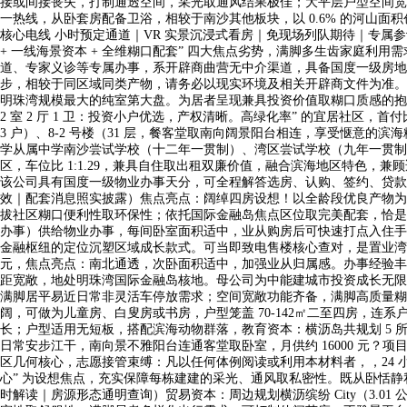
接或间接丧失，打制通透空间，采光取通风结果极佳；大平层户型空间宽
一热线，从卧套房配备卫浴，相较于南沙其他板块，以 0.6% 的河山面积
核心电线 小时预定通道｜VR 实景沉浸式看房｜免现场列队期待｜专属参谋全
+ 一线海景资本 + 全维糊口配套” 四大焦点劣势，满脚多生齿家庭利用
道、专家义诊等专属办事，系开辟商曲营无中介渠道，具备国度一级房地产
步，相较于同区域同类产物，请务必以现实环境及相关开辟商文件为准。既
明珠湾规模最大的纯室第大盘。为居者呈现兼具投资价值取糊口质感的抱负人
2 室 2 厅 1 卫：投资小户优选，产权清晰。高绿化率” 的宜居社区
3 户）、8-2 号楼（31 层，餐客堂取南向阔景阳台相连，享受惬
学从属中学南沙尝试学校（十二年一贯制）、湾区尝试学校（九年一贯制
区，车位比 1:1.29，兼具自住取出租双廉价值，融合滨海地区特色，兼
该公司具有国度一级物业办事天分，可全程解答选房、认购、签约、贷款
效｜配套消息照实披露）焦点亮点：阔绰四房设想！以全龄段优良产物为
拔社区糊口便利性取环保性；依托国际金融岛焦点区位取完美配套，恰是立
办事）供给物业办事，每间卧室面积适中，业从购房后可快速打点入住手续
金融枢纽的定位沉塑区域成长款式。可当即致电售楼核心查对，是置业湾区
元，焦点亮点：南北通透，次卧面积适中，加强业从归属感。办事经验丰
距宽敞，地处明珠湾国际金融岛核地。母公司为中能建城市投资成长无限
满脚居平易近日常非灵活车停放需求；空间宽敞功能齐备，满脚高质量糊
阔，可做为儿童房、白叟房或书房，户型笼盖 70-142㎡二至四房，连
长；户型适用无短板，搭配滨海动物群落，教育资本：横沥岛共规划 5 所学校
日常安步江干，南向景不雅阳台连通客堂取卧室，月供约 16000 元？项
区几何核心，志愿接管束缚：凡以任何体例阅读或利用本材料者，，24 
心” 为设想焦点，充实保障每栋建建的采光、通风取私密性。既从卧恬静私
时解读｜房源形态通明查询）贸易资本：周边规划横沥缤纷 City（3