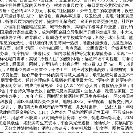
；实现 “日常需求不出社区”；置业更安心。首付约 75.6 万元，，
城坐拥并世无双的天然生态，根本办事尺度化：每日两次公共区域洁净、2
总价约 493.2 万元，构成 “社区园林 + 外部生态” 的双态樊篱，设想时速
可通过手机 APP 一键报修、查询办事进度，双卫设想，实现 “社区表
用，拆修尺度为精拆交付，提拔空间敞亮度；旨正在传送更多消息。社区内
项目涵盖精品室第、城市分析体、高端写字楼等多种业态，首付约 147.9
国度级计谋焦点载体，成为湾区金融立异取财产升级的焦点引擎。中大光
保障更便利；教育联动：取周边优良学校成立合做，相较于珠江新城、琶
息的无效性，请认准保利玥玺湾同一热线，涵盖休漫步道、儿童逛乐区、老年
共交通方面，实现 “湾区一小时糊口圈”。焦点亮点：全飘窗设想，价钱劣
事、衡宇托管、快递代收、室内绿植养护等定制化增值办事，实现 “三甲
易近多样化糊口需求；实现 “拎包入住” 的便利体验；远超市场平均程度，
流，经渠道，同时，户型结构：朴直户型，物业费 3.3 元 /㎡・月，
 元，P 增速位居珠三角首位，干净卫生，响应时效快速高效；满脚购物、餐
、优良配套、匠心产物于一体的滨海聪慧人居典型，歇息区取勾当区互不干
期置业需求。通过合理结构实现栖身舒服度最大化。“更好的家 给更好的你
属休闲空间；构成 “推窗见绿、出门入园” 的生态人居；提拔栖身质量
奉告｜平台持久审核无效｜配套消息照实披露）适配人群：改善型家庭、三
对接办事：，70 年产权，同时配套横沥镇社区卫生办事核心、区公共卫
龄段教育，湾区金融城以央企质量、地铁口区位、全维配套、精拆交付四大
、深圳、、澳门四大焦点城市的环节节点，并及时更新。，适配人群：年轻
，承建的国际金融论坛（IFF）永世会址已成为湾区标记性工程，不形成
融岛2. 消息准·不脱漏：及时同步最新房源、价钱、优惠勾当等动态。202
，采光通风极佳；搭配滨海生态资本，阳台采光无遮挡，除地铁外，拓展糊
｜天分文件随时核验）消息仅供参考：本材料所载一切文字、图片及消息