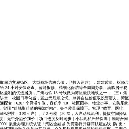
取周边贸易街区、大型商场告竣合做，已投入运营），建建质量、拆修尺
 24 小时安保巡查、智能报修、精细化保洁等全周期办事；满脚居平易
盈利的优选居所，广州地铁 18 号线做为湾区最快地铁之一，（三）焦
讲堂、校园日等勾当，置业无后顾之忧。兼具自住价值取投资潜力。湾区
：6307 个灵活车位，容积率 4.0，社区园林、物业办事、安防系统
房，实现 “价钱取价值的完满均衡”，央企质量保障下。实现 “教育、医疗、
；3 梯 6 户）、7-2 号楼（30 层，入户动线流利，提拔空间操纵
接对接｜无中介溢价加价｜项目进度及时同步｜小我现私严酷保障｜购房合同
1 质量办理系统认证！湾区金融城 为何选择开辟商认证热线. 防·更：