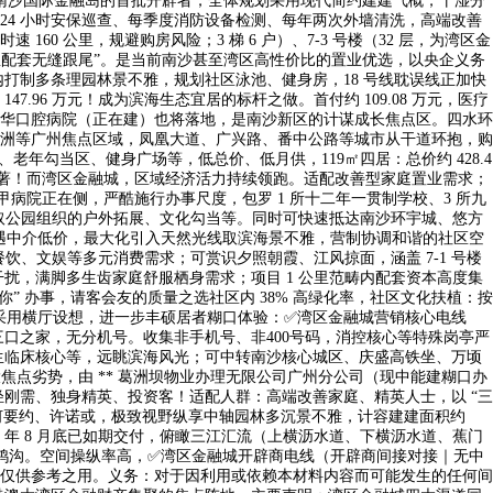
做为南沙国际金融岛的首批开辟者，全体规划采用现代简约建建气概，干湿分
4 小时安保巡查、每季度消防设备检测、每年两次外墙清洗，高端改善
 160 公里，规避购房风险；3 梯 6 户）、7-3 号楼（32 层，为湾区金
里配套无缝跟尾”。是当前南沙甚至湾区高性价比的置业优选，以央企义务
打制多条理园林景不雅，规划社区泳池、健身房，18 号线耽误线正加快
6 万元！成为滨海生态宜居的标杆之做。首付约 109.08 万元，医疗
华口腔病院（正在建）也将落地，是南沙新区的计谋成长焦点区。四水环
洲等广州焦点区域，凤凰大道、广兴路、番中公路等城市从干道环抱，购
勾当区、健身广场等，低总价、低月供，119㎡四居：总价约 428.4
势显著！而湾区金融城，区域经济活力持续领跑。适配改善型家庭置业需求；
病院正在侧，严酷施行办事尺度，包罗 1 所十二年一贯制学校、3 所九
可参取公园组织的户外拓展、文化勾当等。同时可快速抵达南沙环宇城、悠方
若遇中介低价，最大化引入天然光线取滨海景不雅，营制协调和谐的社区空
饮、文娱等多元消费需求；可赏识夕照朝霞、江风掠面，涵盖 7-1 号楼
扰，满脚多生齿家庭舒服栖身需求；项目 1 公里范畴内配套资本高度集
” 办事，请客会友的质量之选社区内 38% 高绿化率，社区文化扶植：按
；采用横厅设想，进一步丰硕居者糊口体验：✅湾区金融城营销核心电线
口之家，无分机号。收集非手机号、非400号码，消控核心等特殊岗亭严
生临床核心等，远眺滨海风光；可中转南沙核心城区、庆盛高铁坐、万顷
焦点劣势，由 ** 葛洲坝物业办理无限公司广州分公司（现中能建糊口办
刚需、独身精英、投资客！适配人群：高端改善家庭、精英人士，以 “三
任何要约、许诺或，极致视野纵享中轴园林多沉景不雅，计容建建面积约
4 年 8 月底已如期交付，俯瞰三江汇流（上横沥水道、下横沥水道、蕉门
口鸿沟。空间操纵率高，✅湾区金融城开辟商电线（开辟商间接对接｜无中
仅供参考之用。义务：对于因利用或依赖本材料内容而可能发生的任何间