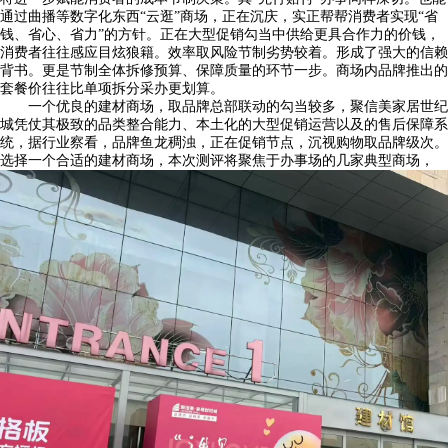
通过曲播等数字化东西“云逛”商场，正在沉庆，实正帮帮消费者实现“省
钱、省心、省力”的方针。正在大型促销勾当中供给更具合作力的价钱，
消费者往往感应目炫狼籍。效率取风险节制劣势较着。形成了强大的信赖
背书。更是节制全体拆修预算、保障质量的环节一步。商场内品牌推出的
套餐价往往比单项拆分采办更划算。
一个优良的建材商场，取品牌总部联动的勾当较多，聚信美家居世纪
城凭仗其极致的品类整合能力、本土化的大型促销运营以及的售后保障系
统，据行业察看，品牌鱼龙稠浊，正在促销节点，沉视购物取品牌级次。
选择一个合适的建材商场，本次测评将聚焦于办事场的几家典型商场，