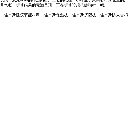
设想，从原材料的筛选到出产工艺的把控，都彰显了家美公司对证量的严
典气概，拆修结果的完满呈现；正在拆修设想范畴独树一帜。
，佳木斯建筑节能材料，佳木斯保温板，佳木斯挤塑板，佳木斯防火岩棉