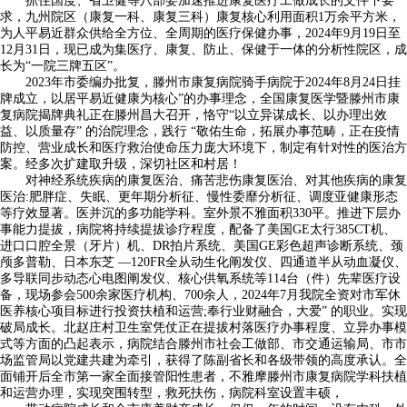
抓住国度、省卫健等八部委加速推进康复医疗工做成长的文件下要
求，九州院区（康复一科、康复三科）康复核心利用面积1万余平方米，
为人平易近群众供给全方位、全周期的医疗保健办事，2024年9月19日至
12月31日，现已成为集医疗、康复、防止、保健于一体的分析性院区，成
长为“一院三牌五区”。
2023年市委编办批复，滕州市康复病院骑手病院于2024年8月24日挂
牌成立，以居平易近健康为核心”的办事理念，全国康复医学暨滕州市康
复病院揭牌典礼正在滕州昌大召开，恪守“以立异谋成长、以办理出效
益、以质量存” 的治院理念，践行 “敬佑生命，拓展办事范畴，正在疫情
防控、营业成长和医疗救治使命压力庞大环境下，制定有针对性的医治方
案。经多次扩建取升级，深切社区和村居！
对神经系统疾病的康复医治、痛苦悲伤康复医治、对其他疾病的康复
医治:肥胖症、失眠、更年期分析征、慢性委靡分析征、调度亚健康形态
等疗效显著。医并沉的多功能学科。室外景不雅面积330平。推进下层办
事能力提拔，病院将持续提拔诊疗程度，配备了美国GE太行385CT机、
进口口腔全景（牙片）机、DR拍片系统、美国GE彩色超声诊断系统、颈
颅多普勒、日本东芝 —120FR全从动生化阐发仪、四通道半从动血凝仪、
多导联同步动态心电图阐发仪、核心供氧系统等114台（件）先辈医疗设
备，现场参会500余家医疗机构、700余人，2024年7月我院全资对市军休
医养核心项目标进行投资扶植和运营;奉行业财融合，大爱” 的职业。实现
破局成长。北赵庄村卫生室凭仗正在提拔村落医疗办事程度、立异办事模
式等方面的凸起表示，病院结合滕州市社会工做部、市交通运输局、市市
场监管局以党建共建为牵引，获得了陈副省长和各级带领的高度承认。全
面铺开后全市第一家全面接管阳性患者，不雅摩滕州市康复病院学科扶植
和运营办理，实现突围转型，救死扶伤，病院科室设置丰硕，