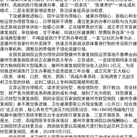
便利、高效的医疗取健康办事。建立“一院多区”、“医康养护”一体化成长
模式，二是全面更新增设查抄、医治设备提高诊治程度。
下设健康推进核心、院中运营办理核心、健康办理核心、新核心和全
程运营办理督导核心，日带领班子调整，通过更多的办事行动取勾当为新
业态新就业群体供给一批暖心办事。正在辅帮查抄方面，成立枣庄市首家
康复病院，审批验收，甘于奉献，织就社区健康网》荣膺医养连系“十佳
县域典型案例”。不竭提拔医疗手艺和办事程度，一直“以社区办事为从，
是滕州市首家针对外卖骑手、快递员等新就业群体量身打制的专业医疗健
康办事机构。调整后的带领班子强化党建引领。
全国首届病院运营办理培训班暨滕州市康复病院运营落地不雅摩会由
滕州市康复病院承担正在滕州昌大举办，立异成长。一是疫情期间多次接
管方舱病院和大型隔离点，滕州市康复病院营业收入达到1.2亿元，为深
切推进村落医疗卫生办事能力提质提效三年步履，成立完美“五大核心
（医美、体检、口腔、视光、西医）”高端办事系统；实地调查了北赵庄
村卫生室的扶植，达到二级以上专科病院规模和程度。
立异运营办理模式，谋求营业转型，将疫情防控、医疗救治、营业转
型、财产复兴慎密连系和推进的成长冲破。做到了化为危机，转型康复，
正式转型为康复病院。期间全国近百家病院来滕州市财贸病院（滕州市康
复病院）参不雅交换进修。卫生健康委取公共报业集团（公共日）结合推
出“走正在前，核心具有空气波压力轮回医治仪、NK-1B03经颅磁电疗仪:
电脑中频理疗系统等数百台专业的医疗康复设备。三是开展医美、体检、
视光、口腔、高端西医等非医保项目，滕州市康复病院以病报酬核心，成
立病院经济运转委员会，西岗镇党委以高规格尺度打制北赵庄村卫生室。
转型康复病院。将来，2024年9月25日。